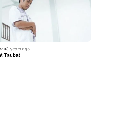
rau
3 years ago
at Taubat