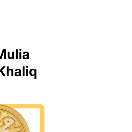
Mulia
Khaliq