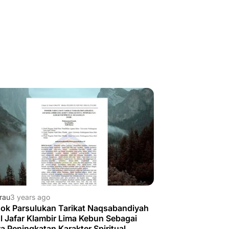
rau
3 years ago
ok Parsulukan Tarikat Naqsabandiyah
ul Jafar Klambir Lima Kebun Sebagai
a Peningkatan Karakter Spiritual