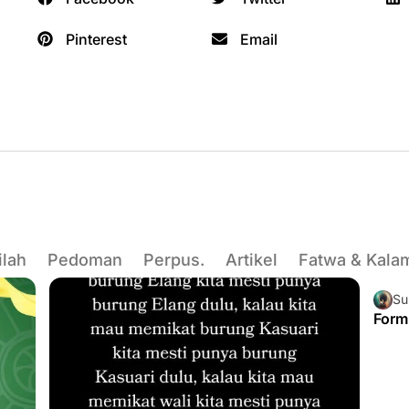
Pinterest
Email
ilah
Pedoman
Perpus.
Artikel
Fatwa & Kala
Su
Form