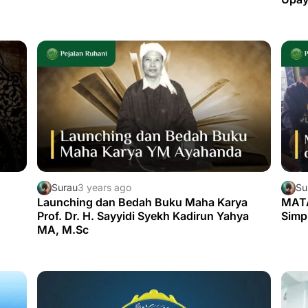
Kea
Surau
3 years ago
Su
Launching dan Bedah Buku Maha Karya
MATA
Prof. Dr. H. Sayyidi Syekh Kadirun Yahya
Simp
MA, M.Sc