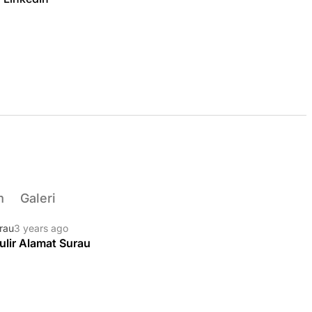
m
Galeri
rau
3 years ago
ulir Alamat Surau