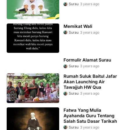
Surau
3 years ago
Memikat Wali
Surau
3 years ago
Formulir Alamat Surau
Surau
3 years ago
Rumah Suluk Baitul Jafar
Akan Launching Air
Tawajjuh HW Qua
Surau
3 years ago
Fatwa Yang Mulia
Ayahanda Guru Tentang
Salah Satu Dasar Tarikah
Surau
3 years ago