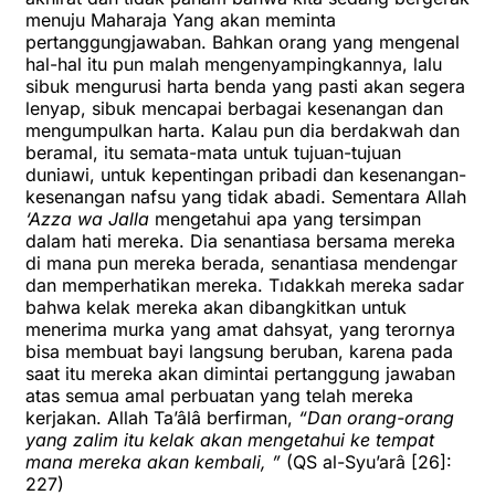
menuju Maharaja Yang akan meminta
pertanggungjawaban. Bahkan orang yang mengenal
hal-hal itu pun malah mengenyampingkannya, lalu
sibuk mengurusi harta benda yang pasti akan segera
lenyap, sibuk mencapai berbagai kesenangan dan
mengumpulkan harta. Kalau pun dia berdakwah dan
beramal, itu semata-mata untuk tujuan-tujuan
duniawi, untuk kepentingan pribadi dan kesenangan-
kesenangan nafsu yang tidak abadi. Sementara Allah
‘Azza wa Jalla
mengetahui apa yang tersimpan
dalam hati mereka. Dia senantiasa bersama mereka
di mana pun mereka berada, senantiasa mendengar
dan memperhatikan mereka. Tıdakkah mereka sadar
bahwa kelak mereka akan dibangkitkan untuk
menerima murka yang amat dahsyat, yang terornya
bisa membuat bayi langsung beruban, karena pada
saat itu mereka akan dimintai pertanggung jawaban
atas semua amal perbuatan yang telah mereka
kerjakan. Allah Ta’âlâ berfirman,
“Dan orang-orang
yang zalim itu kelak akan mengetahui ke tempat
mana mereka akan kembali, ”
(QS al-Syu’arâ [26]:
227)