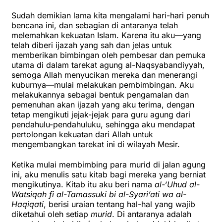
Sudah demikian lama kita mengalami hari-hari penuh
bencana ini, dan sebagian di antaranya telah
melemahkan kekuatan Islam. Karena itu aku—yang
telah diberi ijazah yang sah dan jelas untuk
memberikan bimbingan oleh pembesar dan pemuka
utama di dalam tarekat agung al-Naqsyabandiyyah,
semoga Allah menyucikan mereka dan menerangi
kuburnya—mulai melakukan pembimbingan. Aku
melakukannya sebagai bentuk pengamalan dan
pemenuhan akan ijazah yang aku terima, dengan
tetap mengikuti jejak-jejak para guru agung dari
pendahulu-pendahuluku, sehingga aku mendapat
pertolongan kekuatan dari Allah untuk
mengembangkan tarekat ini di wilayah Mesir.
Ketika mulai membimbing para murid di jalan agung
ini, aku menulis satu kitab bagi mereka yang berniat
mengikutinya. Kitab itu aku beri nama
al-‘Uhud al-
Watsiqah fi al-Tamassuki bi al-Syari’ati wa al-
Haqiqati
, berisi uraian tentang hal-hal yang wajib
diketahui oleh setiap
murid
. Di antaranya adalah