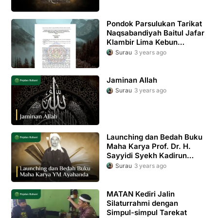
Pondok Parsulukan Tarikat
Naqsabandiyah Baitul Jafar
Klambir Lima Kebun
Sebagai Upaya Peningkatan
Surau
3 years ago
Karakter Spiritual
Keagamaan
Jaminan Allah
Surau
3 years ago
Launching dan Bedah Buku
Maha Karya Prof. Dr. H.
Sayyidi Syekh Kadirun
Yahya MA, M.Sc
Surau
3 years ago
MATAN Kediri Jalin
Silaturrahmi dengan
Simpul-simpul Tarekat