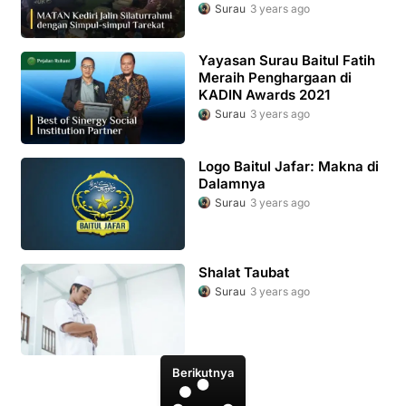
Surau
3 years ago
Yayasan Surau Baitul Fatih
Meraih Penghargaan di
KADIN Awards 2021
Surau
3 years ago
Logo Baitul Jafar: Makna di
Dalamnya
Surau
3 years ago
Shalat Taubat
Surau
3 years ago
Berikutnya