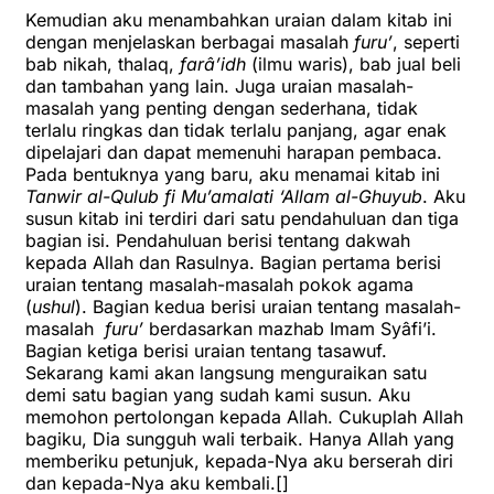
Kemudian aku menambahkan uraian dalam kitab ini
dengan menjelaskan berbagai masalah
furu’
, seperti
bab nikah, thalaq,
farâ’idh
(ilmu waris), bab jual beli
dan tambahan yang lain. Juga uraian masalah-
masalah yang penting dengan sederhana, tidak
terlalu ringkas dan tidak terlalu panjang, agar enak
dipelajari dan dapat memenuhi harapan pembaca.
Pada bentuknya yang baru, aku menamai kitab ini
Tanwir al-Qulub fi Mu’amalati ‘Allam al-Ghuyub
. Aku
susun kitab ini terdiri dari satu pendahuluan dan tiga
bagian isi. Pendahuluan berisi tentang dakwah
kepada Allah dan Rasulnya. Bagian pertama berisi
uraian tentang masalah-masalah pokok agama
(
ushul
). Bagian kedua berisi uraian tentang masalah-
masalah
furu’
berdasarkan mazhab Imam Syâfi’i.
Bagian ketiga berisi uraian tentang tasawuf.
Sekarang kami akan langsung menguraikan satu
demi satu bagian yang sudah kami susun. Aku
memohon pertolongan kepada Allah. Cukuplah Allah
bagiku, Dia sungguh wali terbaik. Hanya Allah yang
memberiku petunjuk, kepada-Nya aku berserah diri
dan kepada-Nya aku kembali.[]