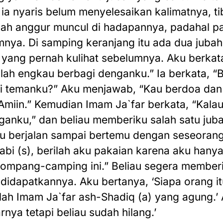
ia nyaris belum menyelesaikan kalimatnya, ti
ah anggur muncul di hadapannya, padahal pa
nya. Di samping keranjang itu ada dua jubah
 yang pernah kulihat sebelumnya. Aku berkat
lah engkau berbagi denganku.” Ia berkata, 
i temanku?” Aku menjawab, “Kau berdoa dan
iin.” Kemudian Imam Ja`far berkata, “Kalau 
ganku,” dan beliau memberiku salah satu jub
u berjalan sampai bertemu dengan seseorang
abi (s), berilah aku pakaian karena aku han
ompang-camping ini.” Beliau segera member
didapatkannya. Aku bertanya, ‘Siapa orang it
adlah Imam Ja`far ash-Shadiq (a) yang agung.’
rnya tetapi beliau sudah hilang.’