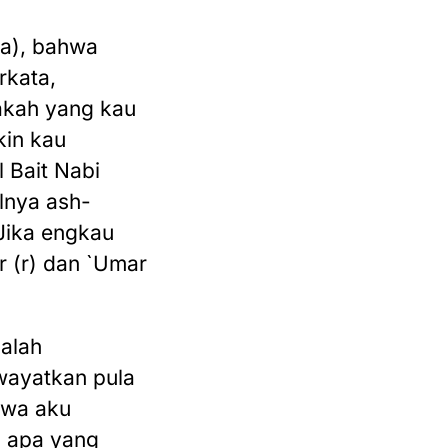
(a), bahwa
rkata,
akah yang kau
kin kau
 Bait Nabi
lnya ash-
 Jika engkau
 (r) dan `Umar
dalah
iwayatkan pula
hwa aku
a apa yang