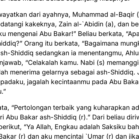
iwayatkan dari ayahnya, Muhammad al-Baqir 
atangi kakeknya, Zain al-`Abidin (a), dan be
u mengenai Abu Bakar!” Beliau berkata, “Ap
ddiq?” Orang itu berkata, “Bagaimana mung
h-Shiddiq sedangkan ia menentangmu, Ahlul
enjawab, “Celakalah kamu. Nabi (s) memanggi
llah menerima gelarnya sebagai ash-Shiddiq.
epadaku, jagalah kecintaanmu pada Abu Bakar
.”
kata, “Pertolongan terbaik yang kuharapkan a
i Abu Bakar ash-Shiddiq (r).” Dari beliau dir
erikut, “Ya Allah, Engkau adalah Saksiku ba
Bakar (r) dan aku mencintai `Umar (r) dan jik