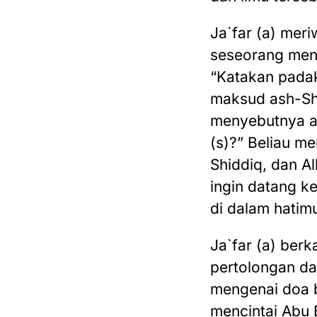
Ja`far (a) mer
seseorang mend
“Katakan padak
maksud ash-Shi
menyebutnya as
(s)?” Beliau m
Shiddiq, dan A
ingin datang k
di dalam hatimu
Ja`far (a) ber
pertolongan dar
mengenai doa b
mencintai Abu 