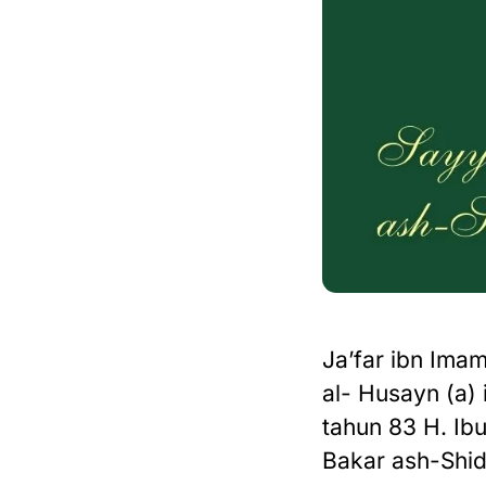
Ja’far ibn Ima
al- Husayn (a) 
tahun 83 H. Ib
Bakar ash-Shidd