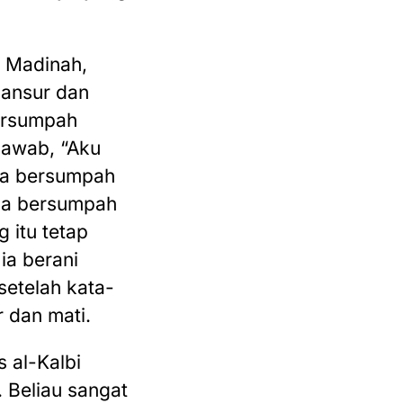
r Madinah,
ansur dan
ersumpah
jawab, “Aku
dia bersumpah
ia bersumpah
 itu tetap
ia berani
setelah kata-
r dan mati.
 al-Kalbi
 Beliau sangat