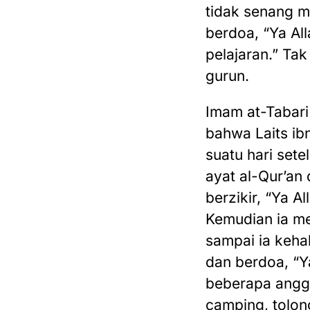
tidak senang 
berdoa, “Ya Al
pelajaran.” Ta
gurun.
Imam at-Tabar
bahwa Laits ibn
suatu hari set
ayat al-Qur’an
berzikir, “Ya A
Kemudian ia m
sampai ia keha
dan berdoa, “Y
beberapa angg
camping, tolong