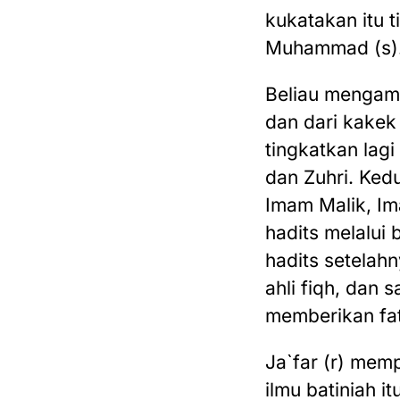
kukatakan itu 
Muhammad (s)
Beliau mengambi
dan dari kakek 
tingkatkan lagi
dan Zuhri. Ked
Imam Malik, I
hadits melalui
hadits setelahn
ahli fiqh, dan
memberikan fa
Ja`far (r) mem
ilmu batiniah 