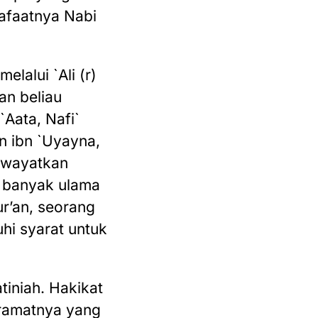
yafaatnya Nabi
lalui `Ali (r)
an beliau
`Aata, Nafi`
n ibn `Uyayna,
iwayatkan
h banyak ulama
ur’an, seorang
hi syarat untuk
tiniah. Hakikat
eramatnya yang