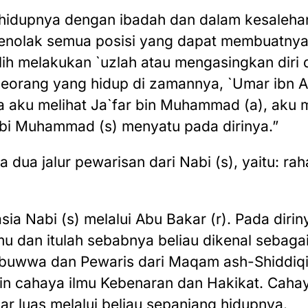
 hidupnya dengan ibadah dan dalam kesaleha
menolak semua posisi yang dapat membuatny
lih melakukan `uzlah atau mengasingkan diri 
seorang yang hidup di zamannya, `Umar ibn 
a aku melihat Ja`far bin Muhammad (a), aku me
bi Muhammad (s) menyatu pada dirinya.”
 dua jalur pewarisan dari Nabi (s), yaitu: rah
hasia Nabi (s) melalui Abu Bakar (r). Pada dirin
mu dan itulah sebabnya beliau dikenal sebagai
uwwa dan Pewaris dari Maqam ash-Shiddiqi
min cahaya ilmu Kebenaran dan Hakikat. Caha
ar luas melalui beliau sepanjang hidupnya.