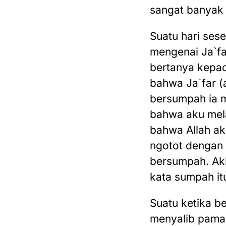
sangat banyak
Suatu hari ses
mengenai Ja`f
bertanya kepa
bahwa Ja`far (
bersumpah ia m
bahwa aku mel
bahwa Allah ak
ngotot dengan 
bersumpah. Akh
kata sumpah itu
Suatu ketika b
menyalib paman