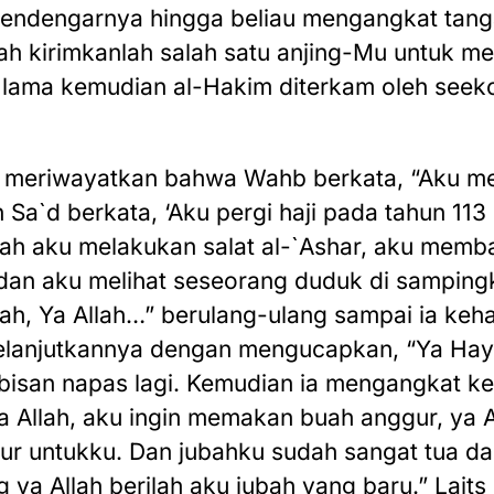
mendengarnya hingga beliau mengangkat tan
lah kirimkanlah salah satu anjing-Mu untuk m
k lama kemudian al-Hakim diterkam oleh seeko
i meriwayatkan bahwa Wahb berkata, “Aku m
 Sa`d berkata, ‘Aku pergi haji pada tahun 113
elah aku melakukan salat al-`Ashar, aku mem
 dan aku melihat seseorang duduk di samping
llah, Ya Allah…” berulang-ulang sampai ia keh
elanjutkannya dengan mengucapkan, “Ya Hay
bisan napas lagi. Kemudian ia mengangkat k
a Allah, aku ingin memakan buah anggur, ya Al
ur untukku. Dan jubahku sudah sangat tua 
 ya Allah berilah aku jubah yang baru.” Laits