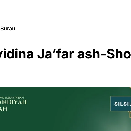
 Surau
yidina Ja’far ash-Sh