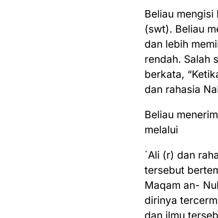
Beliau mengisi
(swt). Beliau 
dan lebih memi
rendah. Salah 
berkata, “Ketik
dan rahasia Na
Beliau menerima
melalui
`Ali (r) dan ra
tersebut berte
Maqam an- Nub
dirinya tercer
dan ilmu terseb