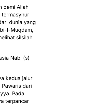
n demi Allah
a termasyhur
dari dunia yang
Abi-l-Muqdam,
lihat silsilah
asia Nabi (s)
ya kedua jalur
 Pawaris dari
yya. Pada
ya terpancar