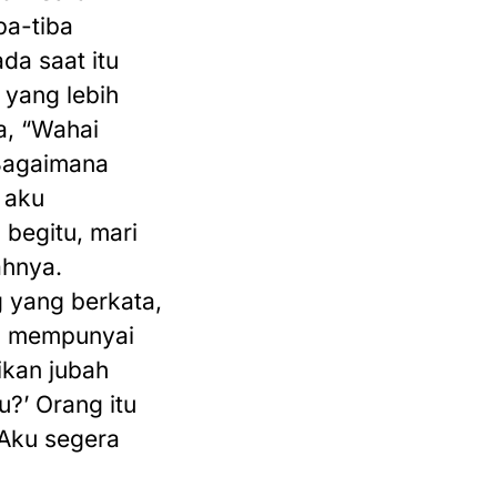
ba-tiba
da saat itu
 yang lebih
a, “Wahai
“Bagaimana
 aku
begitu, mari
ahnya.
 yang berkata,
ya mempunyai
ikan jubah
u?’ Orang itu
 Aku segera