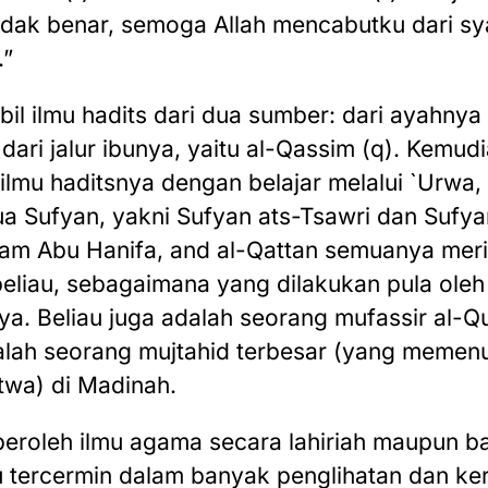
tidak benar, semoga Allah mencabutku dari s
.”
l ilmu hadits dari dua sumber: dari ayahnya me
dari jalur ibunya, yaitu al-Qassim (q). Kemudi
 ilmu haditsnya dengan belajar melalui `Urwa, 
ua Sufyan, yakni Sufyan ats-Tsawri dan Sufya
mam Abu Hanifa, and al-Qattan semuanya mer
 beliau, sebagaimana yang dilakukan pula ole
ya. Beliau juga adalah seorang mufassir al-Q
 salah seorang mujtahid terbesar (yang memenu
twa) di Madinah.
peroleh ilmu agama secara lahiriah maupun ba
itu tercermin dalam banyak penglihatan dan k