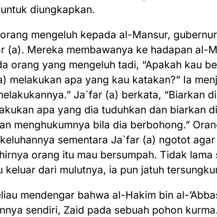
 untuk diungkapkan.
eorang mengeluh kepada al-Mansur, gubernu
ar (a). Mereka membawanya ke hadapan al-M
da orang yang mengeluh tadi, “Apakah kau b
a) melakukan apa yang kau katakan?” Ia men
elakukannya.” Ja`far (a) berkata, “Biarkan 
akukan apa yang dia tuduhkan dan biarkan d
an menghukumnya bila dia berbohong.” Orang
keluhannya sementara Ja`far (a) ngotot agar 
irnya orang itu mau bersumpah. Tidak lama 
 keluar dari mulutnya, ia pun jatuh tersungku
eliau mendengar bahwa al-Hakim bin al-’Abbas
nya sendiri, Zaid pada sebuah pohon kurma.