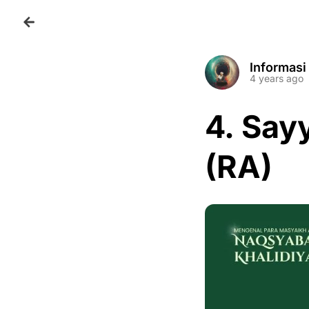
Informasi
4 years ago
4. Say
(RA)