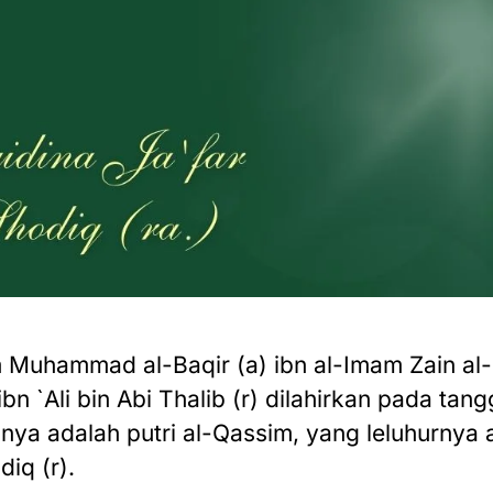
m Muhammad al-Baqir (a) ibn al-Imam Zain al-`
ibn `Ali bin Abi Thalib (r) dilahirkan pada ta
unya adalah putri al-Qassim, yang leluhurnya
iq (r).