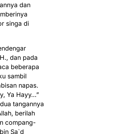
gannya dan
emberinya
r singa di
endengar
 H., dan pada
baca beberapa
ku sambil
abisan napas.
y, Ya Hayy…”
edua tangannya
lah, berilah
dan compang-
 bin Sa`d