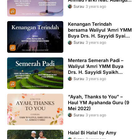
Achmad Kadri Ramadhan
Surau
3 years ago
Kenangan Terindah
bersama Waliyul ‘Amri YMM
Buya Drs. H. Sayyidi Syaikh
Ahmad Farki
Surau
3 years ago
Mentera Semerah Padi –
Waliyul ‘Amri YMM Buya
Drs. H. Sayyidi Syaikh
Ahmad Farki feat. Rustam
Surau
3 years ago
Mustafah
“Ayah, Thanks to You” –
Haul YM Ayahanda Guru (9
Mei 2022)
Surau
3 years ago
Halal Bi Halal by Amy