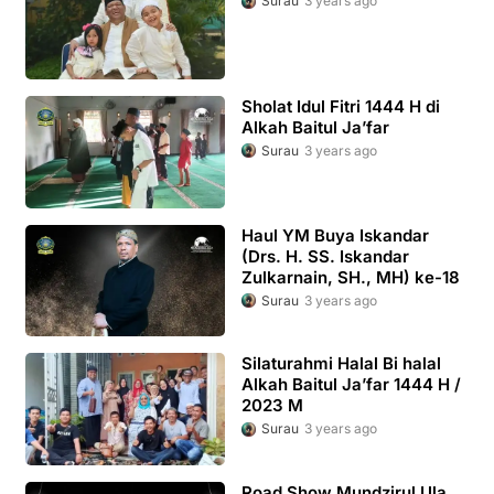
Surau
3 years ago
Sholat Idul Fitri 1444 H di
Alkah Baitul Ja’far
Surau
3 years ago
Haul YM Buya Iskandar
(Drs. H. SS. Iskandar
Zulkarnain, SH., MH) ke-18
Surau
3 years ago
Silaturahmi Halal Bi halal
Alkah Baitul Ja’far 1444 H /
2023 M
Surau
3 years ago
Road Show Mundzirul Ula