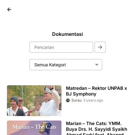
Dokumentasi
Matredan – Rektor UNPAB x
BJ Symphony
Surau
3 years ago
Marian – The Cats: YMM.
Buya Drs. H. Sayyidi Syaikh
Ahmad Farki feat. Abangda