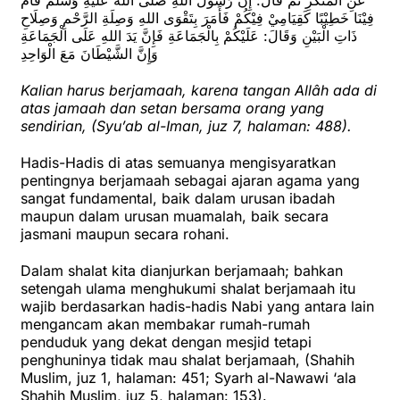
عَنِ الْمُنْكَرِ ثُمَّ قَالَ: إِنَّ رَسُوْلَ اللهِ صَلَّى اللهُ عَلَيْهِ وَسَلَّمَ قَامَ
فِيْنَا خَطِيْبًا كَقِيَامِيْ فِيْكُمْ فَأَمَرَ بِتَقْوَى اللهِ وَصِلَةِ الرَّحْمِ وَصِلَاحِ
ذَاتِ الْبَيْنِ وَقَالَ: عَلَيْكُمْ بِالْجَمَاعَةِ فَإِنَّ يَدَ اللهِ عَلَى الْجَمَاعَةِ
وَإِنَّ الشَّيْطَانَ مَعَ الْوَاحِدِ
Kalian harus berjamaah, karena tangan Allâh ada di
atas jamaah dan setan bersama orang yang
sendirian, (Syu’ab al-Iman, juz 7, halaman: 488).
Hadis-Hadis di atas semuanya mengisyaratkan
pentingnya berjamaah sebagai ajaran agama yang
sangat fundamental, baik dalam urusan ibadah
maupun dalam urusan muamalah, baik secara
jasmani maupun secara rohani.
Dalam shalat kita dianjurkan berjamaah; bahkan
setengah ulama menghukumi shalat berjamaah itu
wajib berdasarkan hadis-hadis Nabi yang antara lain
mengancam akan membakar rumah-rumah
penduduk yang dekat dengan mesjid tetapi
penghuninya tidak mau shalat berjamaah, (Shahih
Muslim, juz 1, halaman: 451; Syarh al-Nawawi ‘ala
Shahih Muslim, juz 5, halaman: 153).