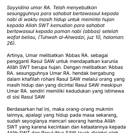
Sayyidina umar RA. Telah menyebutkan
sesungguhnya para sahabat bertawassul kepada
nabi di waktu masih hidup untuk meminta hujan
kepada Allah SWT kemudian para sahabat
bertawassul kepada paman nabi (abbas) setelah
wafat beliau, (Tuhwah al-Ahwadzi, juz 10, halaman:
26).
Artinya, Umar melibatkan ‘Abbas RA. sebagai
pengganti Rasul SAW untuk mendapatkan karunia
Allâh SWT berupa hujan. Dengan melibatkan ‘Abbas
RA. sesungguhnya Umar RA. hendak bergabung
dalam khafilah rohani Rasul SAW melalui orang yang
masih hidup dan yang dicintai Rasul SAW meskipun
Umar RA. sendiri memiliki kedudukan yang istimewa
di sisi Rasul SAW
Berdasarkan hal ini, maka orang-orang mukmin
lainnya, apalagi yang hidup pada masa sekarang,
sudah seyogianya mencari seorang hamba Allâh
SWT yang karena kecintaan dan ketaatannya kepada
Allâh SWT dan Rasul-Nya SAW layak dicintai oleh