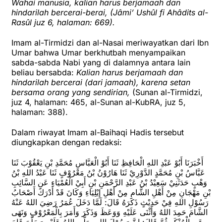
Wahai manusia, kalian harus berjamaah dan
hindarilah bercerai-berai, (Jâmi’ Ushûl fi Ahâdits al-
Rasûl juz 6, halaman: 669).
Imam al-Tirmidzi dan al-Nasai meriwayatkan dari Ibn
Umar bahwa Umar berkhutbah menyampaikan
sabda-sabda Nabi yang di dalamnya antara lain
beliau bersabda:
Kalian harus berjamaah dan
hindarilah bercerai (dari jamaah), karena setan
bersama orang yang sendirian,
(Sunan al-Tirmidzi,
juz 4, halaman: 465, al-Sunan al-KubRA, juz 5,
halaman: 388).
Dalam riwayat Imam al-Baihaqi Hadis tersebut
diungkapkan dengan redaksi:
أَخْبَرَنَا أَبُوْ عَبْدِ اللهِ الْحَافِظِ ثَنَا أَبُوْ الْعَبَّاسِ مُحَمَّدِ بْنِ يَعْقُوْبَ ثَنَا
عَبَّاسُ بْنِ مُحَمَّدٍ الدَّوْرِيْ ثَنَا هَارُوْنُ بْنُ مَعْرُوْفٍ ثَنَا عَبْدُ اللهِ بْنُ
وَهْبٍ حَدَثَنِيْ سَعِيْدُ بْنُ عَبْدِ الرَّحْمَنِ بْنِ أَبِيْ الْعُمْيَاءِ عَنِ السَّائِبِ
بْنِ مَهْجَانِ مِنْ أَهْلِ الشَّامِ مِنْ أَهْلِ إِيْلِيَاءِ وَكَانَ قَدْ أَدْرَكَ أَصْحَابُ
رَسُوْلِ اللهِ فِيْ حَدِيْثٍ ذَكَرَهُ قَالَ: لَمَّا دَخَلَ عُمَرُ رَضِيَ اللهُ عَنْهُ
الشَّامَ حَمِدَ اللهُ وَأَثْنَى عَلَيْهِ وَوَعَظَ وَذَكَرَ وَأَمَرَ بِالْمَعْرُوْفِ وَنَهَى