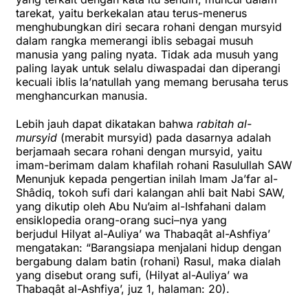
tarekat, yaitu berkekalan atau terus-menerus
menghubungkan diri secara rohani dengan mursyid
dalam rangka memerangi iblis sebagai musuh
manusia yang paling nyata. Tidak ada musuh yang
paling layak untuk selalu diwaspadai dan diperangi
kecuali iblis la’natullah yang memang berusaha terus
menghancurkan manusia.
Lebih jauh dapat dikatakan bahwa
rabitah al-
mursyid
(merabit mursyid) pada dasarnya adalah
berjamaah secara rohani dengan mursyid, yaitu
imam-berimam dalam khafilah rohani Rasulullah SAW
Menunjuk kepada pengertian inilah Imam Ja’far al-
Shâdiq, tokoh sufi dari kalangan ahli bait Nabi SAW,
yang dikutip oleh Abu Nu’aim al-Ishfahani dalam
ensiklopedia orang-orang suci–nya yang
berjudul Hilyat al-Auliya’ wa Thabaqât al-Ashfiya’
mengatakan: “Barangsiapa menjalani hidup dengan
bergabung dalam batin (rohani) Rasul, maka dialah
yang disebut orang sufi, (Hilyat al-Auliya’ wa
Thabaqât al-Ashfiya’, juz 1, halaman: 20).