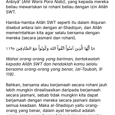
Anbiyâ’ (
Ahli Waris Para Nabi)
, yang kepada mereka
beliau mewariskan isi rohani beliau dengan izin Allâh
SWT.
Hamba-hamba Allâh SWT seperti itu dalam Alquran
disebut antara lain dengan al-Shadiqun, dan Allâh
memerintahkan kita agar selalu bersama dengan
mereka (secara jasmani dan rohani).
يَا أَيُّهَا الَّذِينَ آمَنُواْ اتَّقُواْ اللهَ وَكُونُواْ مَعَ الصَّادِقِينَ ﴿١١٩﴾
Wahai orang-orang yang beriman, bertakwalah
kepada Allâh SWT dan hendaklah kamu selalu
bersama orang-orang yang benar, (al-Taubah, 9:
119).
Bahkan, bersama atau berjamaah secara rohani jauh
lebih mungkin direalisasikan daripada berjamaah
secara jasmani, sebab tidak mungkin kita dapat
berjamaah dengan mereka secara jasmani dalam
semua keadaan. Maka al-Shadiqun yaitu orang-
orang yang benar, dalam ayat tersebut adalah