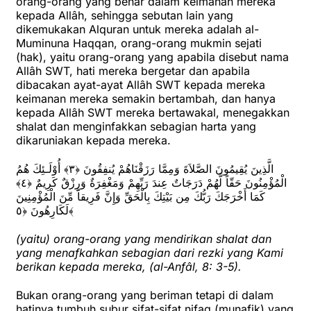
orang-orang yang benar dalam keimanan mereka
kepada Allâh, sehingga sebutan lain yang
dikemukakan Alquran untuk mereka adalah al-
Muminuna Haqqan, orang-orang mukmin sejati
(hak), yaitu orang-orang yang apabila disebut nama
Allâh SWT, hati mereka bergetar dan apabila
dibacakan ayat-ayat Allâh SWT kepada mereka
keimanan mereka semakin bertambah, dan hanya
kepada Allâh SWT mereka bertawakal, menegakkan
shalat dan menginfakkan sebagian harta yang
dikaruniakan kepada mereka.
الَّذِينَ يُقِيمُونَ الصَّلاَةَ وَمِمَّا رَزَقْنَاهُمْ يُنفِقُونَ ﴿٣﴾ أُوْلَـئِكَ هُمُ
الْمُؤْمِنُونَ حَقّاً لَّهُمْ دَرَجَاتٌ عِندَ رَبِّهِمْ وَمَغْفِرَةٌ وَرِزْقٌ كَرِيمٌ ﴿٤﴾
كَمَا أَخْرَجَكَ رَبُّكَ مِن بَيْتِكَ بِالْحَقِّ وَإِنَّ فَرِيقاً مِّنَ الْمُؤْمِنِينَ
لَكَارِهُونَ ﴿٥﴾
(yaitu) orang-orang yang mendirikan shalat dan
yang menafkahkan sebagian dari rezki yang Kami
berikan kepada mereka, (al-Anfâl, 8: 3-5).
Bukan orang-orang yang beriman tetapi di dalam
hatinya tumbuh subur sifat-sifat nifaq (munafik) yang