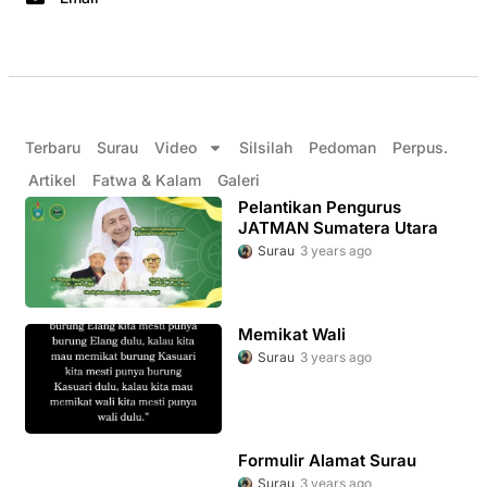
Terbaru
Surau
Video
Silsilah
Pedoman
Perpus.
Artikel
Fatwa & Kalam
Galeri
Pelantikan Pengurus
JATMAN Sumatera Utara
Surau
3 years ago
Memikat Wali
Surau
3 years ago
Formulir Alamat Surau
Surau
3 years ago