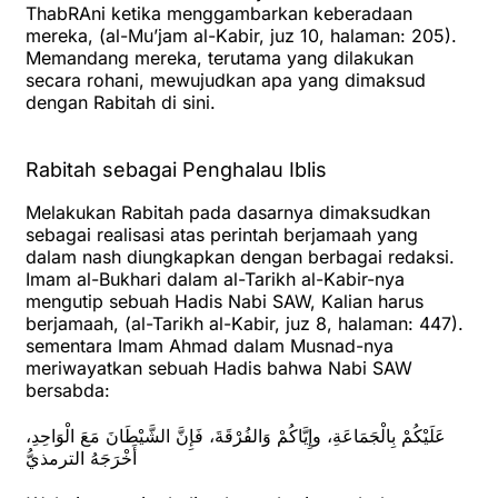
ThabRAni ketika menggambarkan keberadaan
mereka, (al-Mu’jam al-Kabir, juz 10, halaman: 205).
Memandang mereka, terutama yang dilakukan
secara rohani, mewujudkan apa yang dimaksud
dengan Rabitah di sini.
Rabitah sebagai Penghalau Iblis
Melakukan Rabitah pada dasarnya dimaksudkan
sebagai realisasi atas perintah berjamaah yang
dalam nash diungkapkan dengan berbagai redaksi.
Imam al-Bukhari dalam al-Tarikh al-Kabir-nya
mengutip sebuah Hadis Nabi SAW, Kalian harus
berjamaah, (al-Tarikh al-Kabir, juz 8, halaman: 447).
sementara Imam Ahmad dalam Musnad-nya
meriwayatkan sebuah Hadis bahwa Nabi SAW
bersabda:
عَلَيْكُمْ بِالْجَمَاعَةِ، وإِيَّاكُمْ وَالفُرْقَةَ، فَإِنَّ الشَّيْطَانَ مَعَ الْوَاحِدِ،
أَخْرَجَهُ الترمذيُّ