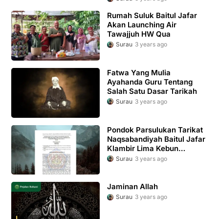
Rumah Suluk Baitul Jafar
Akan Launching Air
Tawajjuh HW Qua
Surau
3 years ago
Fatwa Yang Mulia
Ayahanda Guru Tentang
Salah Satu Dasar Tarikah
Surau
3 years ago
Pondok Parsulukan Tarikat
Naqsabandiyah Baitul Jafar
Klambir Lima Kebun
Sebagai Upaya Peningkatan
Surau
3 years ago
Karakter Spiritual
Keagamaan
Jaminan Allah
Surau
3 years ago