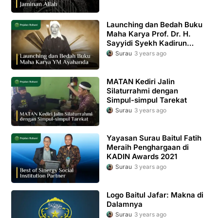
Launching dan Bedah Buku
Maha Karya Prof. Dr. H.
Sayyidi Syekh Kadirun
Yahya MA, M.Sc
Surau
3 years ago
MATAN Kediri Jalin
Silaturrahmi dengan
Simpul-simpul Tarekat
Surau
3 years ago
Yayasan Surau Baitul Fatih
Meraih Penghargaan di
KADIN Awards 2021
Surau
3 years ago
Logo Baitul Jafar: Makna di
Dalamnya
Surau
3 years ago