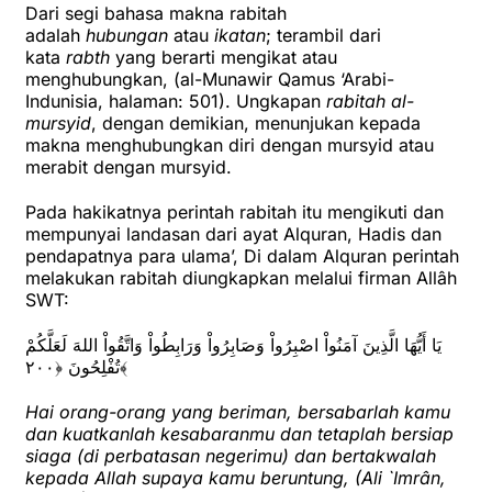
Dari segi bahasa makna rabitah
adalah
hubungan
atau
ikatan
; terambil dari
kata
rabth
yang berarti mengikat atau
menghubungkan, (al-Munawir Qamus ‘Arabi-
Indunisia, halaman: 501). Ungkapan
rabitah al-
mursyid
, dengan demikian, menunjukan kepada
makna menghubungkan diri dengan mursyid atau
merabit dengan mursyid.
Pada hakikatnya perintah rabitah itu mengikuti dan
mempunyai landasan dari ayat Alquran, Hadis dan
pendapatnya para ulama’, Di dalam Alquran perintah
melakukan rabitah diungkapkan melalui firman Allâh
SWT:
يَا أَيُّهَا الَّذِينَ آمَنُواْ اصْبِرُواْ وَصَابِرُواْ وَرَابِطُواْ وَاتَّقُواْ اللهَ لَعَلَّكُمْ
تُفْلِحُونَ ﴿٢٠٠﴾
Hai orang-orang yang beriman, bersabarlah kamu
dan kuatkanlah kesabaranmu dan tetaplah bersiap
siaga (di perbatasan negerimu) dan bertakwalah
kepada Allah supaya kamu beruntung, (Ali `Imrân,