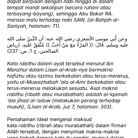
dapat berpisah dengan nabi hingga di dalam
tempat mandi sekalipun (secara ruhani atau
terbayang-bayang), sehingga Abu Bakar RA.
merasa malu terhadap nabi SAW, (al-Bahjah al-
Saniyah, halaman: 71).
وعن أَبي موسى الأشعري رضي الله عنه: أن النَّبيّ صلى الله
عليه وسلم، قَالَ: (( المَرْءُ مَعَ مَنْ أَحَبَّ )) مُتَّفَقٌ عَلَيهِ، (رياض
الصالحين، ج 1، ص: 237)
Kata rabithu dalam ayat tersebut menurut Ibn
Manzhur dalam Lisan al-Arab-nya bermakna
hafizhu atau lazimu berkekalan atau terus-menerus,
yaitu al-Muwazhabah ‘ala al-Amr berkekalan atau
terus-menerus melakukan sesuatu. Asal makna
rabithu (ribath atau murabathah) adalah al-Iqamah
‘ala jihad al-‘aduw (melakukan perang terhadap
musuh), (Lisan al-Arab, juz 7, halaman: 303).
Pemahaman ideal mengenai maksud
kata
rabithu
(ribrah atau murabathah) dalam firman
Allâh tersebut, dengan menyimak makna-makna
yang terkait dengan kata itu sendiri, muncul dalam