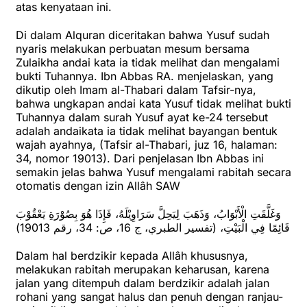
atas kenyataan ini.
Di dalam Alquran diceritakan bahwa Yusuf sudah
nyaris melakukan perbuatan mesum bersama
Zulaikha andai kata ia tidak melihat dan mengalami
bukti Tuhannya. Ibn Abbas RA. menjelaskan, yang
dikutip oleh Imam al-Thabari dalam Tafsir-nya,
bahwa ungkapan andai kata Yusuf tidak melihat bukti
Tuhannya dalam surah Yusuf ayat ke-24 tersebut
adalah andaikata ia tidak melihat bayangan bentuk
wajah ayahnya, (Tafsir al-Thabari, juz 16, halaman:
34, nomor 19013). Dari penjelasan Ibn Abbas ini
semakin jelas bahwa Yusuf mengalami rabitah secara
otomatis dengan izin Allâh SAW
وَغَلَّقَتِ الْأَبْوَابُ، وَذَهَبَ لِيَحِلَّ سَرَاوِيْلَهُ، فَإِذَا هُوَ بِصُوْرَةِ يَعْقُوْبَ
قَائِمًا فِي الْبَيْتِ، (تفسير الطبري، ج 16، ص: 34، رقم 19013)
Dalam hal berdzikir kepada Allâh khususnya,
melakukan rabitah merupakan keharusan, karena
jalan yang ditempuh dalam berdzikir adalah jalan
rohani yang sangat halus dan penuh dengan ranjau-