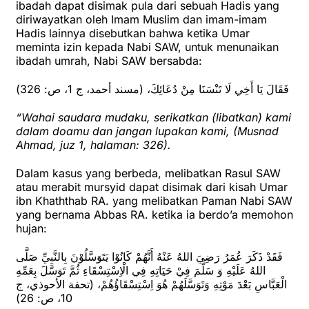
ibadah dapat disimak pula dari sebuah Hadis yang
diriwayatkan oleh Imam Muslim dan imam-imam
Hadis lainnya disebutkan bahwa ketika Umar
meminta izin kepada Nabi SAW, untuk menunaikan
ibadah umrah, Nabi SAW bersabda:
فَقَالَ يَا أَخِي لَا تَنْسَنَا مِنْ دُعَائِكَ، (مسند أحمد، ج 1، ص: 326)
“Wahai saudara mudaku, serikatkan (libatkan) kami
dalam doamu dan jangan lupakan kami, (Musnad
Ahmad, juz 1, halaman: 326).
Dalam kasus yang berbeda, melibatkan Rasul SAW
atau merabit mursyid dapat disimak dari kisah Umar
ibn Khaththab RA. yang melibatkan Paman Nabi SAW
yang bernama Abbas RA. ketika ia berdo’a memohon
hujan:
فَقَدْ ذَكَرَ عُمَرُ رَضِيَ اللهُ عَنْهُ أَنَّهُمْ كَانُوْا يَتَوَسَّلُوْنَ بِالنَّبِيِّ صَلَّى
اللهُ عَلَيْهِ وَ سَلَّمَ فِيْ حَيَاتِهِ فِي الْاِسْتِسْقَاءِ ثُمَّ تَوَسَّلَ بِعَمِّهِ
الْعَبَّاسِ بَعْدَ مَوْتِهِ وَتَوَسَّلَهُمْ هُوَ اِسْتِسْقَاؤُهُمْ، (تحفة الأحوذي، ج
10، ص: 26)